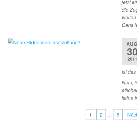
jetzt e
die Zu
wollen
Gens l
AUG
3
201
Ist da
Nein, i
etliche
keine I
1
2
…
5
Näc