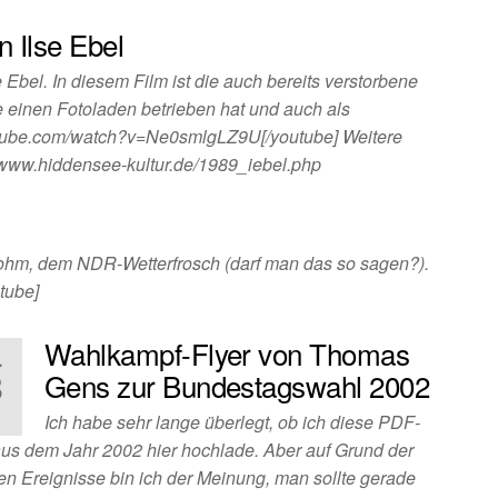
n Ilse Ebel
e Ebel. In diesem Film ist die auch bereits verstorbene
e einen Fotoladen betrieben hat und auch als
.youtube.com/watch?v=Ne0smlgLZ9U[/youtube] Weitere
//www.hiddensee-kultur.de/1989_iebel.php
hm, dem NDR-Wetterfrosch (darf man das so sagen?).
tube]
Wahlkampf-Flyer von Thomas
.
3
Gens zur Bundestagswahl 2002
1
Ich habe sehr lange überlegt, ob ich diese PDF-
aus dem Jahr 2002 hier hochlade. Aber auf Grund der
len Ereignisse bin ich der Meinung, man sollte gerade