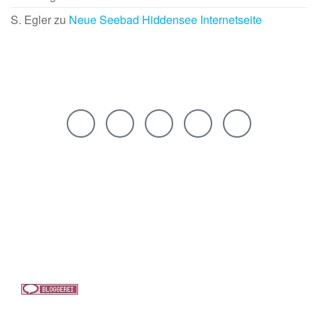
S. Egler
zu
Neue Seebad Hiddensee Internetseite
Rechtliches
Links
Netiquette
Blog über Hiddensee und
Bestensee
Datenschutz
Das Forum zur Insel Hiddensee
Impressum
Lesungen und Geschichte über
Hiddensee
Seebad Insel Hiddensee
(C) Hiddensee Blog 2021