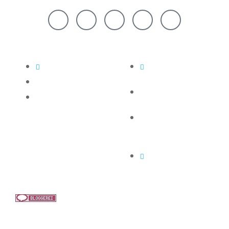
Rechtliches
Links
Netiquette
Blog über Hiddensee
und Bestensee
Datenschutz
Das Forum zur Insel
Impressum
Hiddensee
Lesungen und
Geschichte über
Hiddensee
Seebad Insel
Hiddensee
(C) Hiddensee Blog 2021