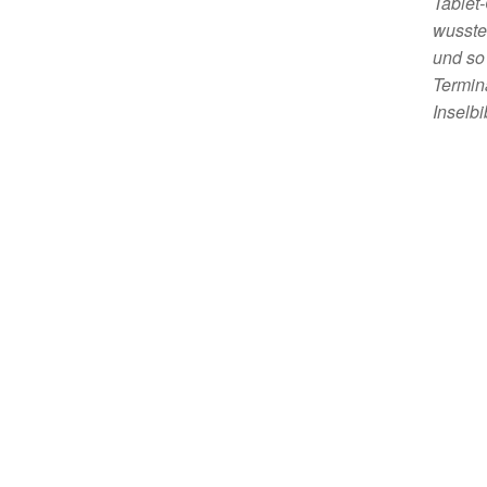
Tablet
wusste
und so 
Termin
Inselbi