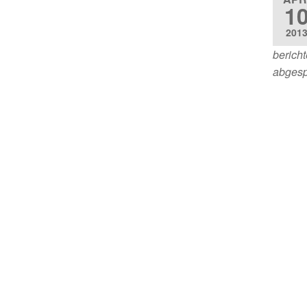
1
201
bericht
abgesp
es
Links