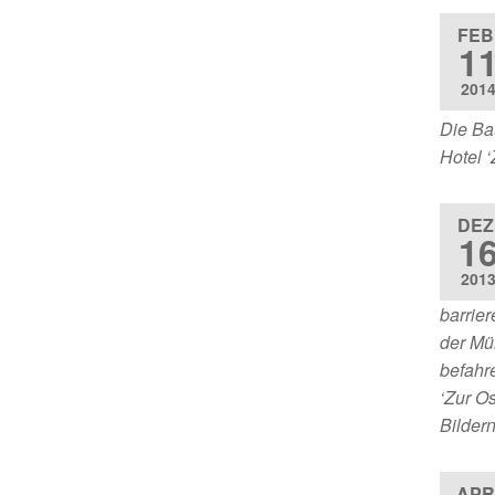
FEB
1
201
Die Ba
Hotel ‘
DEZ
1
201
barrie
der Müh
befahr
‘Zur O
Bildern
APR