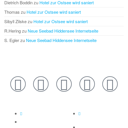
Dietrich Boddin
zu
Hotel zur Ostsee wird saniert
Thomas
zu
Hotel zur Ostsee wird saniert
Sibyll Zilske
zu
Hotel zur Ostsee wird saniert
R.Hering
zu
Neue Seebad Hiddensee Internetseite
S. Egler
zu
Neue Seebad Hiddensee Internetseite
Rechtliches
Links
Netiquette
Blog über Hiddensee
und Bestensee
Datenschutz
Das Forum zur Insel