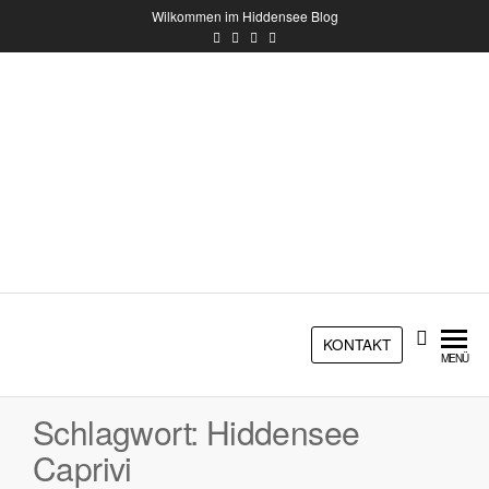
Wilkommen im Hiddensee Blog
HIDDENSEE
BLOG
Das Blog zur Insel Hiddensee
KONTAKT
MENÜ
Schlagwort:
Hiddensee
Caprivi