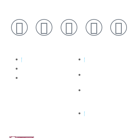
Rechtliches
Links
Netiquette
Blog über Hiddensee
und Bestensee
Datenschutz
Das Forum zur Insel
Impressum
Hiddensee
Lesungen und
Geschichte über
Hiddensee
Seebad Insel
Hiddensee